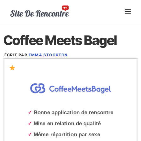
Aller
ME
au
contenu
Coffee Meets Bagel
ÉCRIT PAR
EMMA STOCKTON
DÉCEMBRE 12, 2024
✓
Bonne application de rencontre
✓
Mise en relation de qualité
✓
Même répartition par sexe