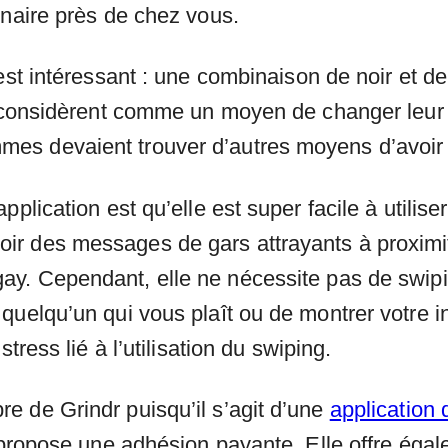
inaire près de chez vous.
est intéressant : une combinaison de noir et de 
a considèrent comme un moyen de changer leur vi
es devaient trouver d’autres moyens d’avoir 
plication est qu’elle est super facile à utilise
r des messages de gars attrayants à proximité
y. Cependant, elle ne nécessite pas de swipin
uelqu’un qui vous plaît ou de montrer votre in
tress lié à l’utilisation du swiping.
e de Grindr puisqu’il s’agit d’une
application 
e propose une adhésion payante. Elle offre éga